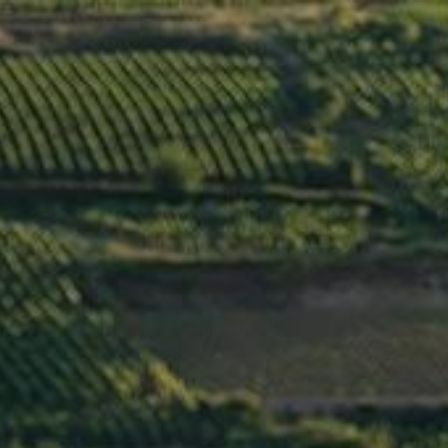
Menu
CONTACT
La Compagnie des Vins d’Autrefois
3, place Notre Dame