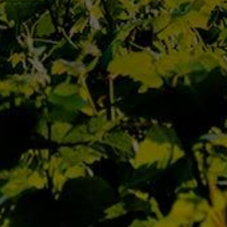
Accueil
Qui Sommes Nous
L’Équipe
Contact
Actualités
Nos Maisons
Nos Domaines
D’Autrefois
Jaffelin
Pierre Ponnelle
Louis Violland
Louis Chavy