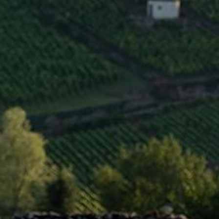
INFOS CLÉS
Région
Côte de Beaune
Type
AOC
Niveau
Régionale
Couleur
Rouge