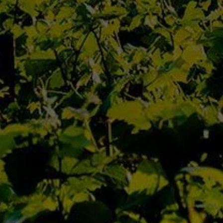
Qui Sommes Nous
L’Équipe
Contact
Actualités
Nos Maisons
Nos Domaines
D’Autrefois
Jaffelin
Pierre Ponnelle
Louis Violland
Louis Chavy
Dufouleur Père & Fils