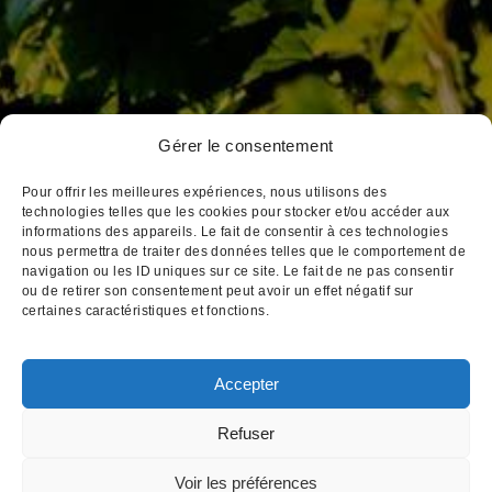
Gérer le consentement
3, place Notre Dame
BP 172 21205 Beaune Cedex
Pour offrir les meilleures expériences, nous utilisons des
Tél : 03 80 26 33 00
technologies telles que les cookies pour stocker et/ou accéder aux
informations des appareils. Le fait de consentir à ces technologies
Fax : 03 80 24 14 84
nous permettra de traiter des données telles que le comportement de
Email : cva@cva-beaune.fr
navigation ou les ID uniques sur ce site. Le fait de ne pas consentir
ou de retirer son consentement peut avoir un effet négatif sur
certaines caractéristiques et fonctions.
Accepter
Mentions légales
|
Création
Refuser
L'abus d'alcool est dangereux pour votre santé,
Voir les préférences
consommez avec modération
Pour visiter notre site web, vous devez avoir l'âge légal pour acheter et