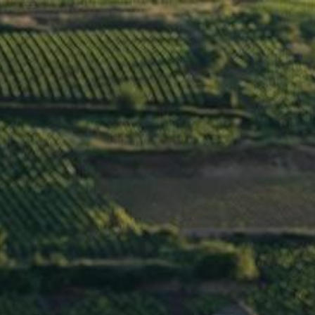
Menu
BOURGOGNE
HAUTES CÔTES DE
BEAUNE 2017
>
Jaffelin
/
France
/
Côte de Beaune