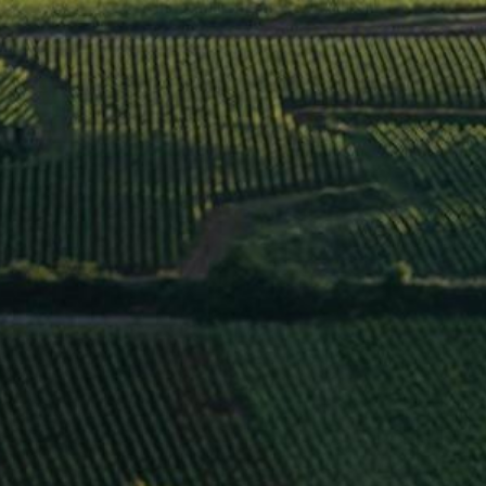
QUI SOMME
BOURGOGNE HAUTES
>
Louis Chavy
/
France
/
Côte de Nuits