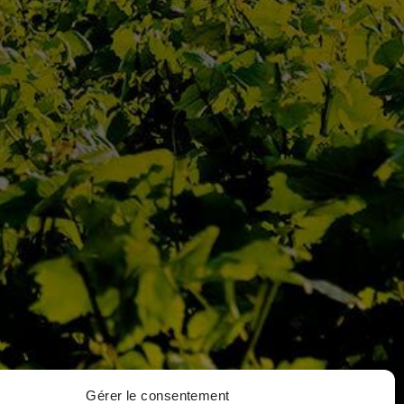
VIN SUIVANT
>
 place Notre Dame
 172 21205 Beaune Cedex
 : 03 80 26 33 00
Gérer le consentement