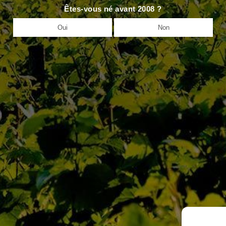
Êtes-vous né avant 2008 ?
Oui
Non
Nos Maisons
Nos Domaines
D’Autrefois
Jaffelin
3,
BP
Pierre Ponnelle
Tél
Louis Violland