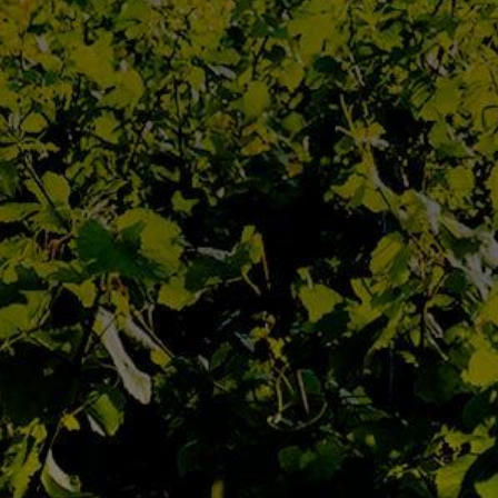
<
VIN PRÉCÉDENT
Accueil
Qui Sommes Nous
L’Équipe
Contact
Actualités