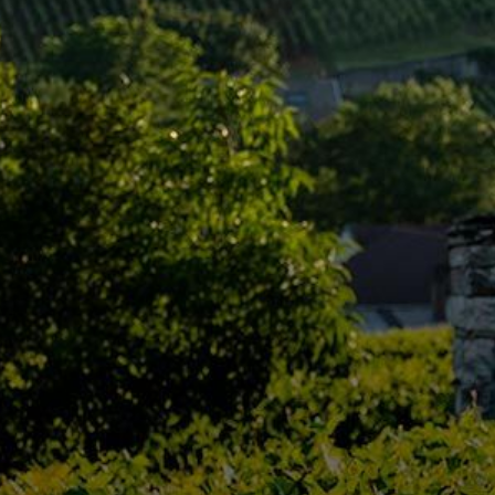
Région
Type
Niveau
Couleur