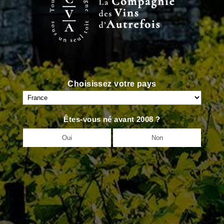
VIN SUIVANT
>
Choisissez votre pays
Accueil
Qui Sommes Nous
Êtes-vous né avant 2008 ?
L’Équipe
Oui
Non
Contact
Actualités
Nos Maisons
Nos Domaines