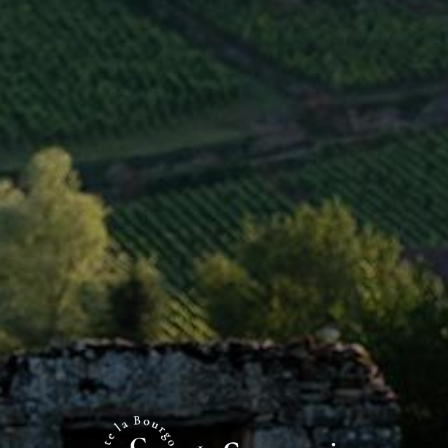
INFOS CLÉS
Type
AOC
Niveau
Village
Couleur
Blanc
<
VIN PRÉCÉDENT