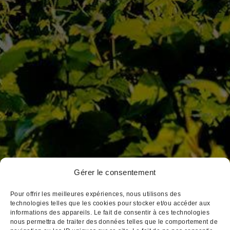
D’Autrefois
Jaffelin
Pierre Ponnelle
Louis Violland
Louis Chavy
Dufouleur Père & Fils
3, place Notre Dame
Gérer le consentement
BP 172 21205 Beaune Cedex
Pour offrir les meilleures expériences, nous utilisons des
Tél : 03 80 26 33 00
technologies telles que les cookies pour stocker et/ou accéder aux
informations des appareils. Le fait de consentir à ces technologies
Fax : 03 80 24 14 84
nous permettra de traiter des données telles que le comportement de
Email : cva@cva-beaune.fr