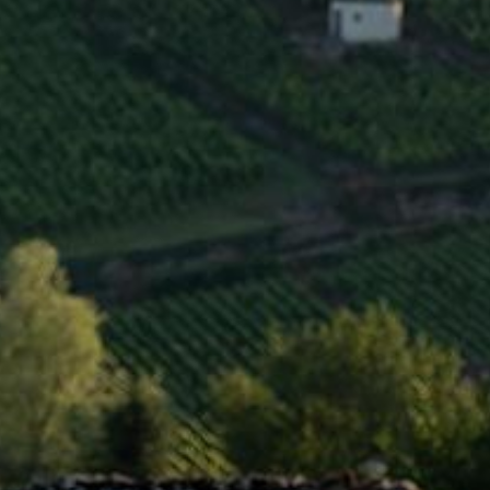
INFOS CLÉS
Région
Côte de Nuits
Type
AOC
Niveau
1er Cru
Couleur
Rouge