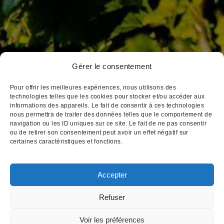
Gérer le consentement
3, place Notre Dame
BP 172 21205 Beaune Cedex
Pour offrir les meilleures expériences, nous utilisons des
Tél : 03 80 26 33 00
technologies telles que les cookies pour stocker et/ou accéder aux
informations des appareils. Le fait de consentir à ces technologies
Fax : 03 80 24 14 84
nous permettra de traiter des données telles que le comportement de
Email : cva@cva-beaune.fr
navigation ou les ID uniques sur ce site. Le fait de ne pas consentir
ou de retirer son consentement peut avoir un effet négatif sur
certaines caractéristiques et fonctions.
Accepter
Mentions légales
|
Création
Refuser
L'abus d'alcool est dangereux pour votre santé,
Voir les préférences
consommez avec modération
Pour visiter notre site web, vous devez avoir l'âge légal pour acheter et