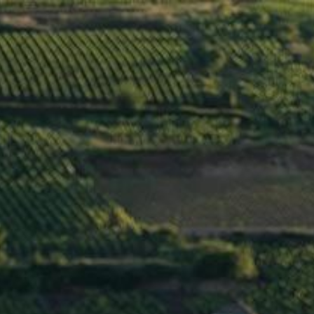
Menu
FIXIN 1ER CRU
« LES
HERVELETS » 2015
>
Jaffelin
/
France
/
Côte de Nuits