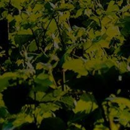
Qui Sommes Nous
L’Équipe
Contact
Actualités
Nos Maisons
Nos Domaines
D’Autrefois
Jaffelin
Pierre Ponnelle
Louis Violland
Louis Chavy
Dufouleur Père & Fils