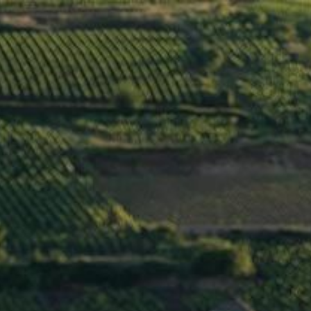
Menu
FIXIN
>
Pierre Ponnelle
/
France
/
Côte de Nuits