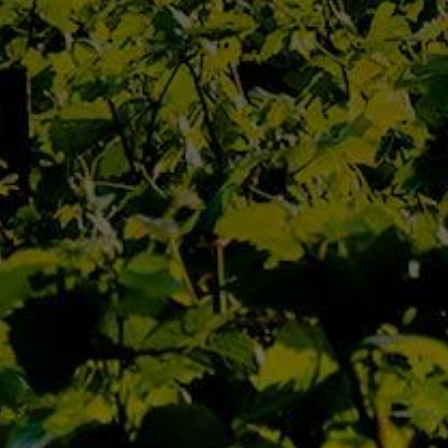
Qui Sommes Nous
L’Équipe
Contact
Actualités
Nos Maisons
Nos Domaines
D’Autrefois
Jaffelin
Pierre Ponnelle
Louis Violland
Louis Chavy
Dufouleur Père & Fils