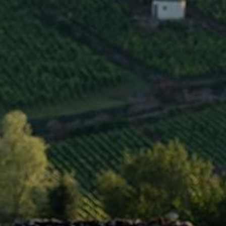
INFOS CLÉS
Région
Côte de Nuits
Type
AOC
Niveau
Village
Couleur
Rouge