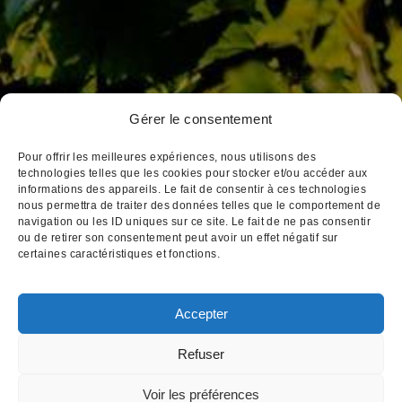
Gérer le consentement
3, place Notre Dame
BP 172 21205 Beaune Cedex
Pour offrir les meilleures expériences, nous utilisons des
Tél : 03 80 26 33 00
technologies telles que les cookies pour stocker et/ou accéder aux
informations des appareils. Le fait de consentir à ces technologies
Fax : 03 80 24 14 84
nous permettra de traiter des données telles que le comportement de
Email : cva@cva-beaune.fr
navigation ou les ID uniques sur ce site. Le fait de ne pas consentir
ou de retirer son consentement peut avoir un effet négatif sur
certaines caractéristiques et fonctions.
Accepter
Mentions légales
|
Création
Refuser
L'abus d'alcool est dangereux pour votre santé,
Voir les préférences
consommez avec modération
Pour visiter notre site web, vous devez avoir l'âge légal pour acheter et