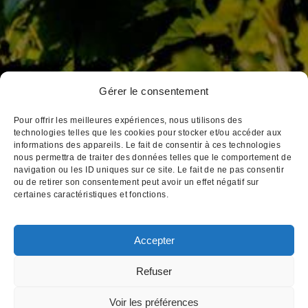
Gérer le consentement
3, place Notre Dame
BP 172 21205 Beaune Cedex
Pour offrir les meilleures expériences, nous utilisons des
Tél : 03 80 26 33 00
technologies telles que les cookies pour stocker et/ou accéder aux
informations des appareils. Le fait de consentir à ces technologies
Fax : 03 80 24 14 84
nous permettra de traiter des données telles que le comportement de
Email : cva@cva-beaune.fr
navigation ou les ID uniques sur ce site. Le fait de ne pas consentir
ou de retirer son consentement peut avoir un effet négatif sur
certaines caractéristiques et fonctions.
Accepter
Mentions légales
|
Création
Refuser
L'abus d'alcool est dangereux pour votre santé,
Voir les préférences
consommez avec modération
Pour visiter notre site web, vous devez avoir l'âge légal pour acheter et