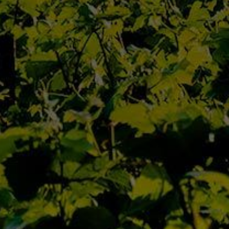
Qui Sommes Nous
L’Équipe
Contact
Actualités
Nos Maisons
Nos Domaines
D’Autrefois
Jaffelin
Pierre Ponnelle
Louis Violland
Louis Chavy
Dufouleur Père & Fils