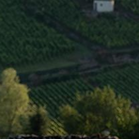
INFOS CLÉS
Région
Côte de Nuits
Type
AOC
Niveau
Village
Couleur
Rouge