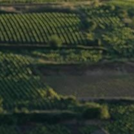
Menu
NUITS-SAINT-
GEORGES 2016
>
Jaffelin
/
France
/
Côte de Nuits