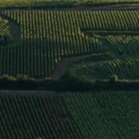
QUI SOMME
RULLY ROUGE 2017
>
Jaffelin
/
France
/
Côte Chalonnaise