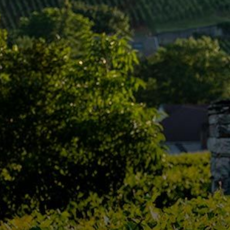
Région
Côt
Type
Niveau
Couleur