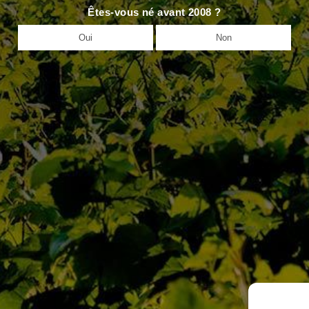
Êtes-vous né avant 2008 ?
Oui
Non
Nos Maisons
Nos Domaines
D’Autrefois
Jaffelin
3,
BP
Pierre Ponnelle
Tél
Louis Violland