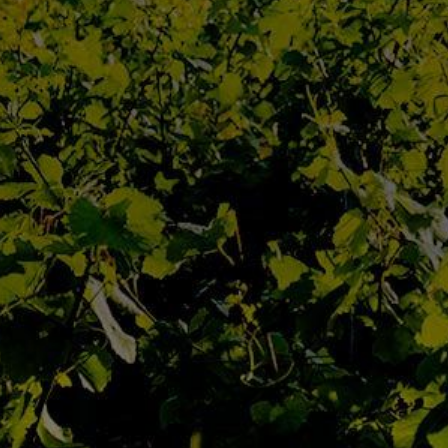
<
VIN PRÉCÉDENT
Accueil
Qui Sommes Nous
L’Équipe
Contact
Actualités