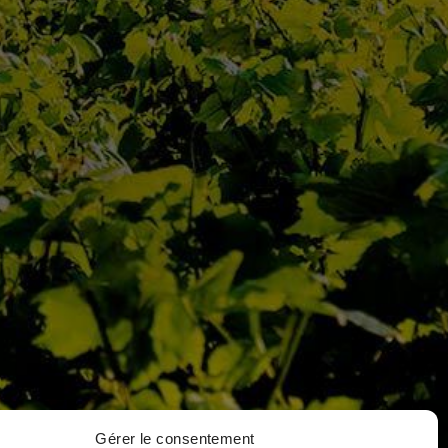
VIN SUIVANT
>
 place Notre Dame
 172 21205 Beaune Cedex
 : 03 80 26 33 00
Gérer le consentement