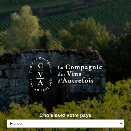
INFOS CLÉS
e Chalonnaise
AOC
Village
Rouge
Choisissez votre pays