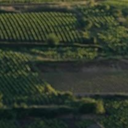
Menu
SANTENAY
>
Pierre Ponnelle
/
France
/
Côte de
Beaune