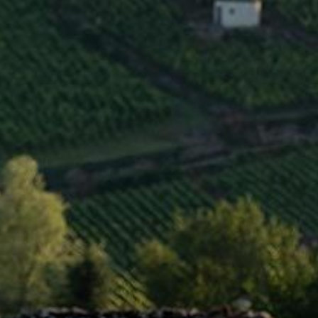
INFOS CLÉS
Région
Côte de Beaune
Type
AOC
Niveau
Village
Couleur
Rouge