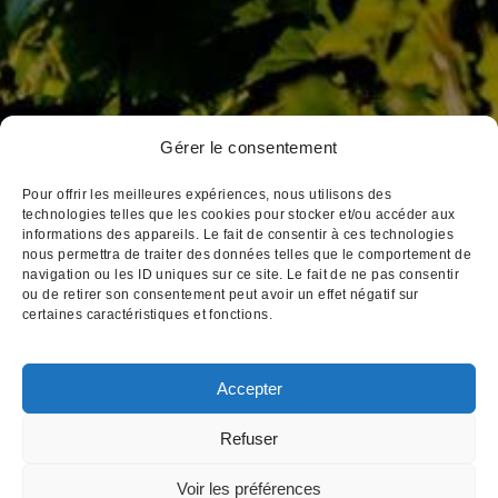
Gérer le consentement
3, place Notre Dame
BP 172 21205 Beaune Cedex
Pour offrir les meilleures expériences, nous utilisons des
Tél : 03 80 26 33 00
technologies telles que les cookies pour stocker et/ou accéder aux
informations des appareils. Le fait de consentir à ces technologies
Fax : 03 80 24 14 84
nous permettra de traiter des données telles que le comportement de
Email : cva@cva-beaune.fr
navigation ou les ID uniques sur ce site. Le fait de ne pas consentir
ou de retirer son consentement peut avoir un effet négatif sur
certaines caractéristiques et fonctions.
Accepter
Mentions légales
|
Création
Refuser
L'abus d'alcool est dangereux pour votre santé,
Voir les préférences
consommez avec modération
Pour visiter notre site web, vous devez avoir l'âge légal pour acheter et