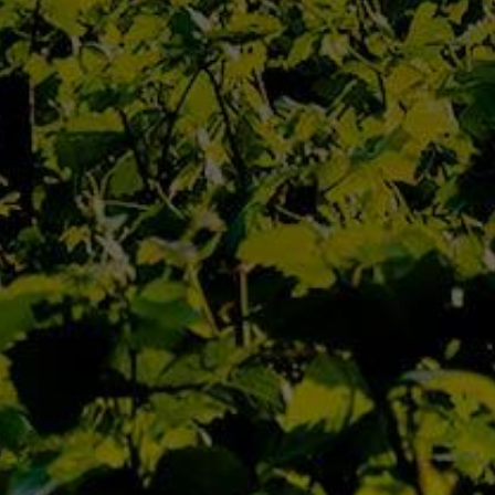
Qui Sommes Nous
L’Équipe
Contact
Actualités
Nos Maisons
Nos Domaines
D’Autrefois
Jaffelin
Pierre Ponnelle
Louis Violland
Louis Chavy
Dufouleur Père & Fils