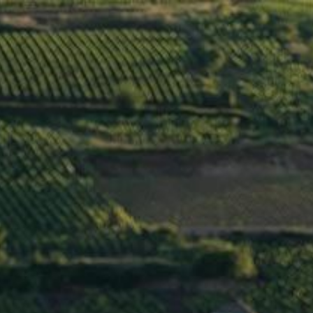
Menu
SAVIGNY-LÈS-
BEAUNE 1ER CRU
« LES
VERGELESSES »
2015
>
Jaffelin
/
France
/
Côte de Beaune