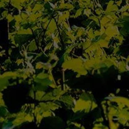
Qui Sommes Nous
L’Équipe
Contact
Actualités
Nos Maisons
Nos Domaines
D’Autrefois
Jaffelin
Pierre Ponnelle
Louis Violland
Louis Chavy
Dufouleur Père & Fils