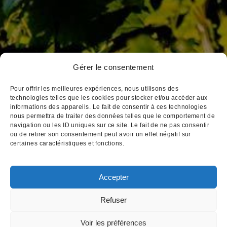
Gérer le consentement
3, place Notre Dame
BP 172 21205 Beaune Cedex
Pour offrir les meilleures expériences, nous utilisons des
Tél : 03 80 26 33 00
technologies telles que les cookies pour stocker et/ou accéder aux
informations des appareils. Le fait de consentir à ces technologies
Fax : 03 80 24 14 84
nous permettra de traiter des données telles que le comportement de
Email : cva@cva-beaune.fr
navigation ou les ID uniques sur ce site. Le fait de ne pas consentir
ou de retirer son consentement peut avoir un effet négatif sur
certaines caractéristiques et fonctions.
Accepter
Mentions légales
|
Création
Refuser
L'abus d'alcool est dangereux pour votre santé,
Voir les préférences
consommez avec modération
Pour visiter notre site web, vous devez avoir l'âge légal pour acheter et