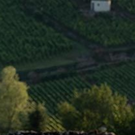
INFOS CLÉS
Région
Côte de Beaune
Type
AOC
Niveau
1er Cru
Couleur
Rouge