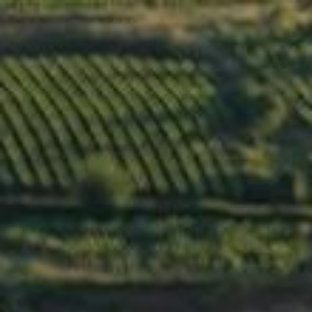
Menu
ARCHIVE
BEAUNE 1ER
CRU « LES
CENTS