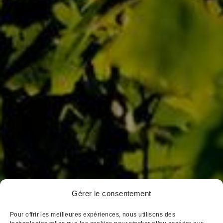
Nos Domaines
D’Autrefois
Jaffelin
Pierre Ponnelle
Louis Violland
Louis Chavy
Dufouleur Père & Fils
Gérer le consentement
3, place Notre Dame
BP 172 21205 Beaune Cedex
Pour offrir les meilleures expériences, nous utilisons des
Tél : 03 80 26 33 00