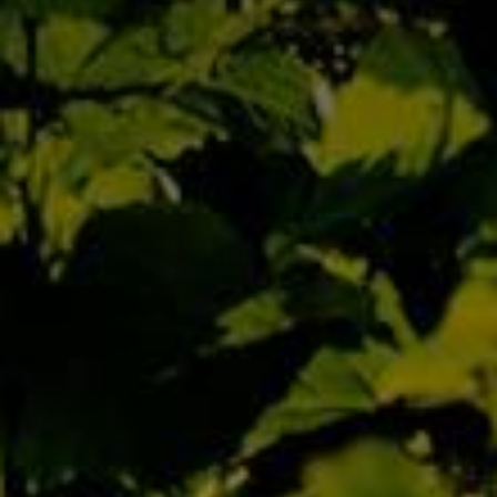
1
2
3
4
5
Accueil
Qui Sommes Nous
L’Équipe
Contact
Actualités
Nos Maisons