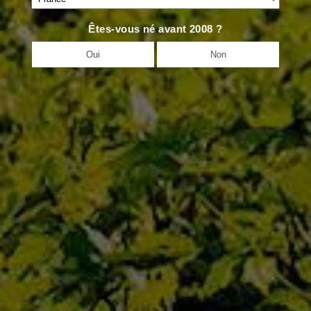
EN SAVOIR PLUS
Êtes-vous né avant 2008 ?
Oui
Non
MORGON
5 juin 2019
EN SAVOIR PLUS
MOULIN À
VENT