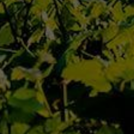
EN SAVOIR PLUS
SANTENAY
5 juin 2019
EN SAVOIR PLUS
1
2
3
4
5