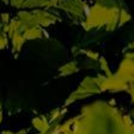
Accueil
Qui Sommes Nous
L’Équipe
Contact
Actualités
Nos Maisons
Nos Domaines
D’Autrefois