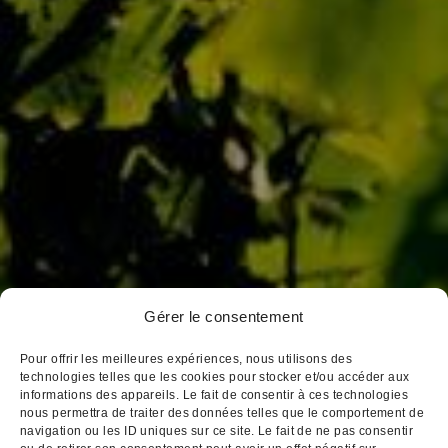
Jaffelin
Pierre Ponnelle
Louis Violland
Louis Chavy
Dufouleur Père & Fils
Gérer le consentement
3, place Notre Dame
BP 172 21205 Beaune Cedex
Pour offrir les meilleures expériences, nous utilisons des
Tél : 03 80 26 33 00
technologies telles que les cookies pour stocker et/ou accéder aux
informations des appareils. Le fait de consentir à ces technologies
Fax : 03 80 24 14 84
nous permettra de traiter des données telles que le comportement de
Email : cva@cva-beaune.fr
navigation ou les ID uniques sur ce site. Le fait de ne pas consentir