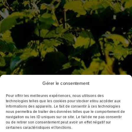
Pierre Ponnelle
Louis Violland
Louis Chavy
Dufouleur Père & Fils
3, place Notre Dame
Gérer le consentement
BP 172 21205 Beaune Cedex
Pour offrir les meilleures expériences, nous utilisons des
Tél : 03 80 26 33 00
technologies telles que les cookies pour stocker et/ou accéder aux
informations des appareils. Le fait de consentir à ces technologies
Fax : 03 80 24 14 84
nous permettra de traiter des données telles que le comportement de
Email : cva@cva-beaune.fr
navigation ou les ID uniques sur ce site. Le fait de ne pas consentir
ou de retirer son consentement peut avoir un effet négatif sur
certaines caractéristiques et fonctions.