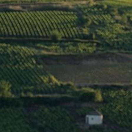
Menu
DOMAINE
DEREY
The largest wine domaine in Burgundy
The Derey family's domaine has existed in
Couchey, south of Dijon, for a little over
four generations. Domaine Derey now
works 19 hectares of vines, most of which
are located in the commune of Marsannay,