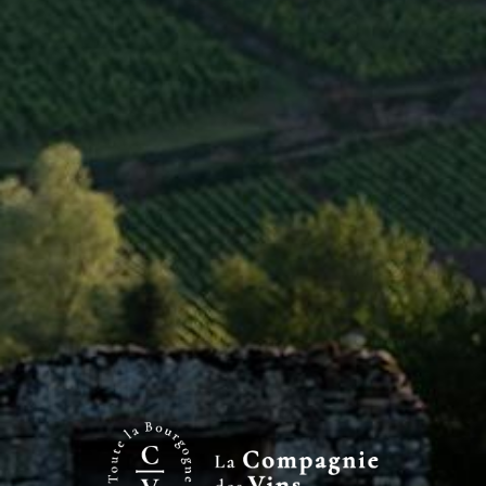
upon which its reputation is founded. The
domaine has preserved traditional
winemaking methods with a touch of
modernity to further develop and ensure
the consistent quality of its wines. The
differences between soils play a very
important role in the aromatic balance of
the wines, allowing the domaine to offer a
very broad and diverse selection of wines.
<
PREVIOUS DOMAINE
NEXT DOMAINE
>