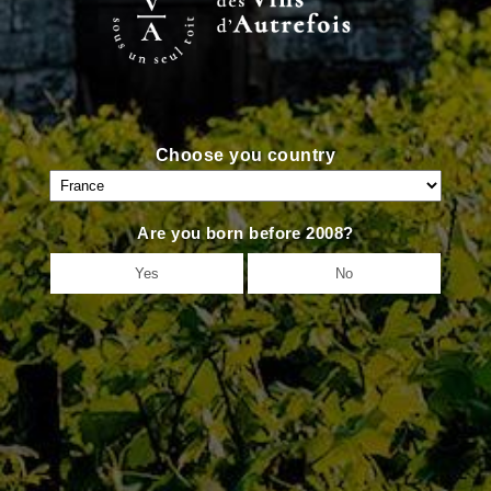
Choose you country
Accueil
Qui Sommes Nous
L’Équipe
Are you born before 2008?
Contact
Yes
No
Actualités
Nos Maisons
Nos Domaines
D’Autrefois
Jaffelin